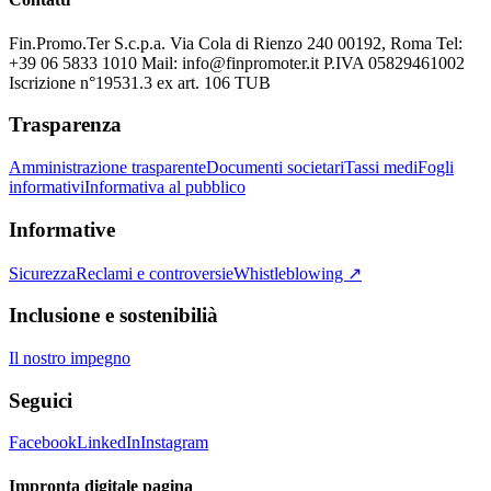
Fin.Promo.Ter S.c.p.a. Via Cola di Rienzo 240 00192, Roma Tel:
+39 06 5833 1010 Mail: info@finpromoter.it P.IVA 05829461002
Iscrizione n°19531.3 ex art. 106 TUB
Trasparenza
Amministrazione trasparente
Documenti societari
Tassi medi
Fogli
informativi
Informativa al pubblico
Informative
Sicurezza
Reclami e controversie
Whistleblowing ↗
Inclusione e sostenibilià
Il nostro impegno
Seguici
Facebook
LinkedIn
Instagram
Impronta digitale pagina