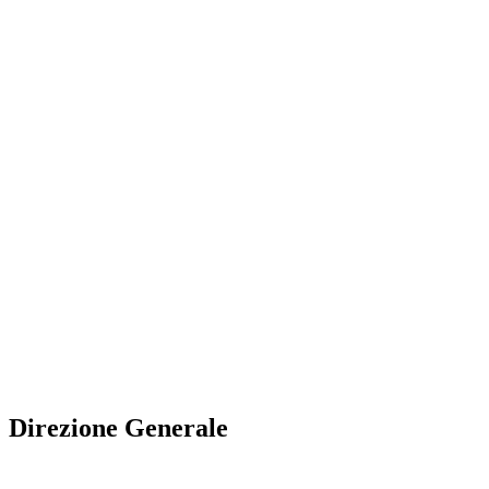
Augusto Patrignani
Membro
LinkedIn
LinkedIn
Direzione Generale