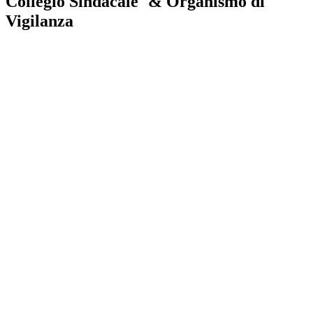
Collegio Sindacale & Organismo di
Vigilanza
Luca Tascio
Presidente
LinkedIn
LinkedIn