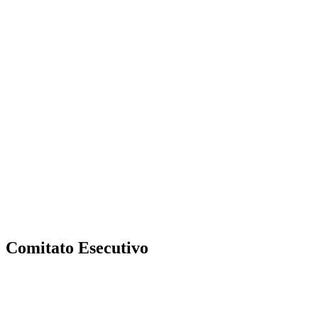
Fabiana Auriemma
Sindaco Supplente
Biagio Mega
Sindaco Supplente
Comitato Esecutivo